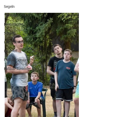
Segeln
Triathlon
Breitensport
Schach
Leichtathletik
Lauftreff
Fußball Senioren
Fußball Junioren