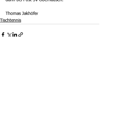
dann bei Post SV Oberhausen.
Thomas Jakhöfer
Tischtennis
Alle ansehen
Aktuelle Beiträge