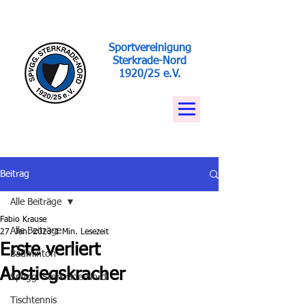
Sportvereinigung
Sterkrade-Nord
1920/25 e.V.
Beitrag
Alle Beiträge
Fabio Krause
Alle Beiträge
27. Jan. 2023
1 Min. Lesezeit
Erste verliert
Badminton
Abstiegskracher
Spvgg. Sterkrade-Nord
Tischtennis