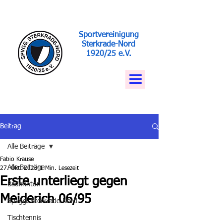
Sportvereinigung
Sterkrade-Nord
1920/25 e.V.
Beitrag
Alle Beiträge
Fabio Krause
Alle Beiträge
27. Okt. 2023
1 Min. Lesezeit
Erste unterliegt gegen
Badminton
Meiderich 06/95
Spvgg. Sterkrade-Nord
Tischtennis