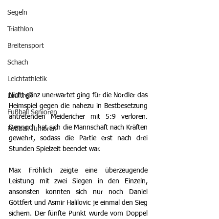
Segeln
Triathlon
Breitensport
Schach
Leichtathletik
Nicht ganz unerwartet ging für die Nordler das 
Lauftreff
Heimspiel gegen die nahezu in Bestbesetzung 
Fußball Senioren
antretenden Meidericher mit 5:9 verloren. 
Dennoch hat sich die Mannschaft nach Kräften 
Fußball Junioren
gewehrt, sodass die Partie erst nach drei 
Stunden Spielzeit beendet war.
Max Fröhlich zeigte eine überzeugende 
Leistung mit zwei Siegen in den Einzeln, 
ansonsten konnten sich nur noch Daniel 
Göttfert und Asmir Halilovic je einmal den Sieg 
sichern. Der fünfte Punkt wurde vom Doppel 