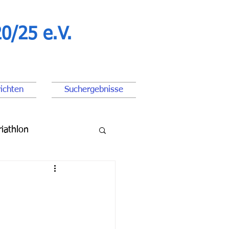
0/25 e.V.
ichten
Suchergebnisse
riathlon
ßball Junioren