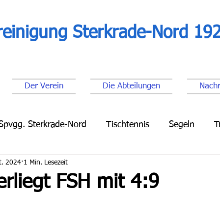
reinigung Sterkrade-Nord 192
Der Verein
Die Abteilungen
Nachr
Spvgg. Sterkrade-Nord
Tischtennis
Segeln
T
t. 2024
1 Min. Lesezeit
Leichtathletik
Lauftreff
Fußball Senioren
Fu
erliegt FSH mit 4:9