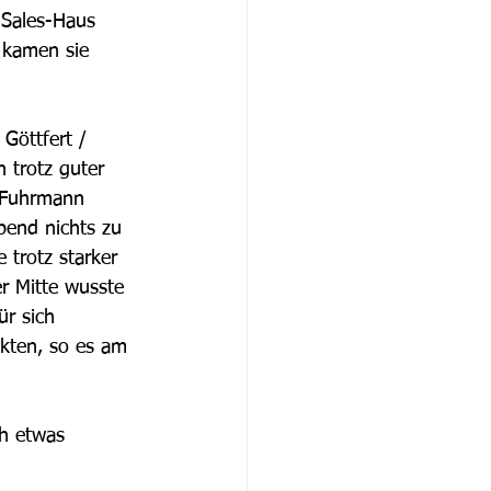
-Sales-Haus 
 kamen sie 
Göttfert / 
 trotz guter 
 Fuhrmann 
bend nichts zu 
 trotz starker 
r Mitte wusste 
ür sich 
kten, so es am 
h etwas 