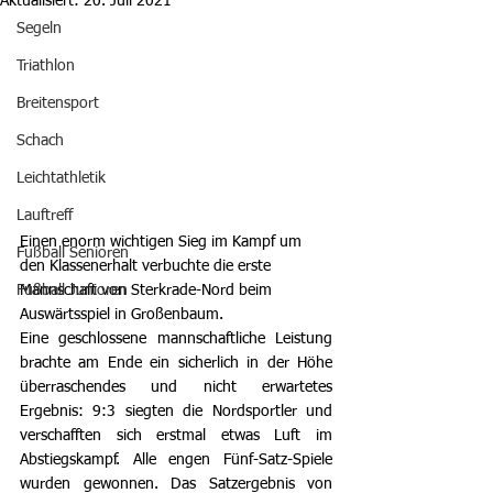
Aktualisiert:
20. Juli 2021
Segeln
Triathlon
Breitensport
Schach
Leichtathletik
Lauftreff
Einen enorm wichtigen Sieg im Kampf um 
Fußball Senioren
den Klassenerhalt verbuchte die erste 
Mannschaft von Sterkrade-Nord beim 
Fußball Junioren
Auswärtsspiel in Großenbaum.
Eine geschlossene mannschaftliche Leistung 
brachte am Ende ein sicherlich in der Höhe 
überraschendes und nicht erwartetes 
Ergebnis: 9:3 siegten die Nordsportler und 
verschafften sich erstmal etwas Luft im 
Abstiegskampf. Alle engen Fünf-Satz-Spiele 
wurden gewonnen. Das Satzergebnis von 