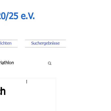
0/25 e.V.
ichten
Suchergebnisse
riathlon
ßball Junioren
ch