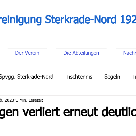
reinigung Sterkrade-Nord 192
Der Verein
Die Abteilungen
Nachr
Spvgg. Sterkrade-Nord
Tischtennis
Segeln
T
eb. 2023
1 Min. Lesezeit
Leichtathletik
Lauftreff
Fußball Senioren
Fu
gen verliert erneut deutli