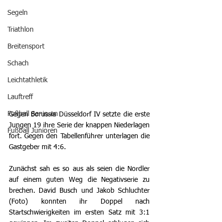
Segeln
Triathlon
Breitensport
Schach
Leichtathletik
Lauftreff
Fußball Senioren
Gegen Borussia Düsseldorf IV setzte die erste 
Jungen 19 ihre Serie der knappen Niederlagen 
Fußball Junioren
fort. Gegen den Tabellenführer unterlagen die 
Gastgeber mit 4:6.
Zunächst sah es so aus als seien die Nordler 
auf einem guten Weg die Negativserie zu 
brechen. David Busch und Jakob Schluchter 
(Foto) konnten ihr Doppel nach 
Startschwierigkeiten im ersten Satz mit 3:1 