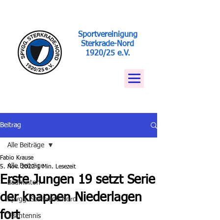
Sportvereinigung
Sterkrade-Nord
1920/25 e.V.
Beitrag
Alle Beiträge
Fabio Krause
Alle Beiträge
5. Nov. 2022
1 Min. Lesezeit
Erste Jungen 19 setzt Serie
Badminton
der knappen Niederlagen
Spvgg. Sterkrade-Nord
fort
Tischtennis