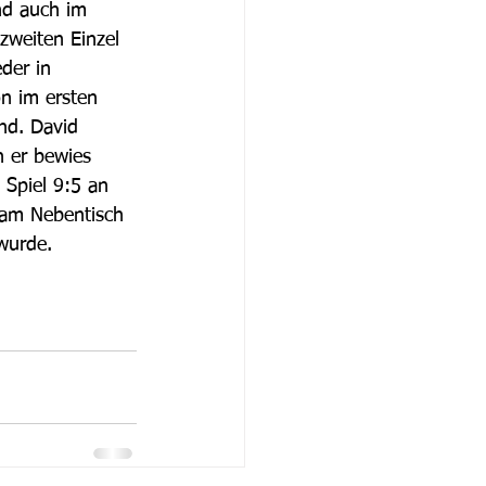
nd auch im 
zweiten Einzel 
der in 
n im ersten 
nd. David 
h er bewies 
 Spiel 9:5 an 
 am Nebentisch 
wurde.