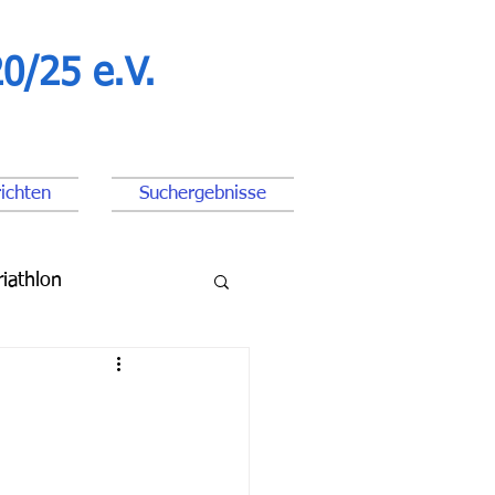
0/25 e.V.
ichten
Suchergebnisse
riathlon
ßball Junioren