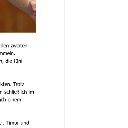
 den zweiten 
ammeln. 
, die fünf 
kten. Trotz 
 schließlich im 
ach einem 
el, Timur und 