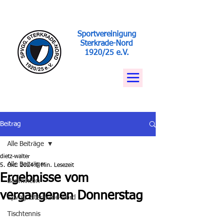
Sportvereinigung
Sterkrade-Nord
1920/25 e.V.
Beitrag
Alle Beiträge
dietz-walter
Alle Beiträge
5. Okt. 2024
0 Min. Lesezeit
Ergebnisse vom
Badminton
vergangenen Donnerstag
Spvgg. Sterkrade-Nord
Tischtennis