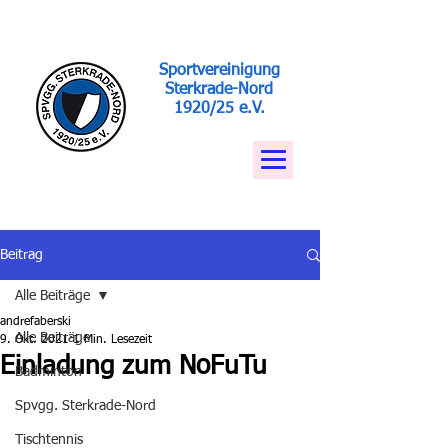
Sportvereinigung
Sterkrade-Nord
1920/25 e.V.
Beitrag
Alle Beiträge
andrefaberski
Alle Beiträge
9. Okt. 2021
1 Min. Lesezeit
Einladung zum NoFuTu
Badminton
Spvgg. Sterkrade-Nord
Tischtennis