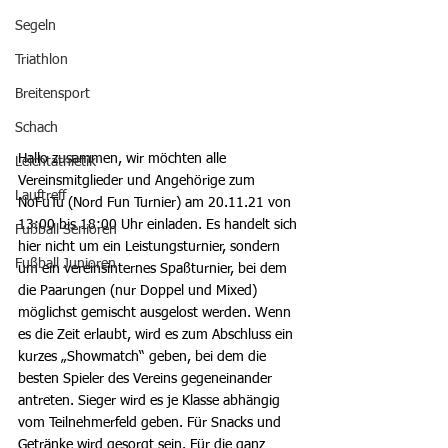
Segeln
Triathlon
Breitensport
Schach
Hallo zusammen, wir möchten alle 
Leichtathletik
Vereinsmitglieder und Angehörige zum 
Lauftreff
NoFuTu (Nord Fun Turnier) am 20.11.21 von 
13:00 bis 18:00 Uhr einladen. Es handelt sich 
Fußball Senioren
hier nicht um ein Leistungsturnier, sondern 
Fußball Junioren
um ein vereinsinternes Spaßturnier, bei dem 
die Paarungen (nur Doppel und Mixed) 
möglichst gemischt ausgelost werden. Wenn 
es die Zeit erlaubt, wird es zum Abschluss ein 
kurzes „Showmatch“ geben, bei dem die 
besten Spieler des Vereins gegeneinander 
antreten. Sieger wird es je Klasse abhängig 
vom Teilnehmerfeld geben. Für Snacks und 
Getränke wird gesorgt sein. Für die ganz 