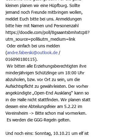
kleinen planen wir eine Hüpfburg. Sollte 
jemand noch Freunde mitbringen wollen, 
meldet Euch bitte bei uns. Anmeldungen 
bitte hier mit Namen und Personenzahl 
https://doodle.com/poll/8gsaantsbmhxtcp8?
utm_source=poll&utm_medium=link 
 Oder einfach bei uns melden 
(
andre.faberski@outlook.de
 / 
016090180115).
 Wir bitten alle Erziehungsberechtigten ihre 
minderjährigen Schützlinge um 18:00 Uhr 
abzuholen, bzw. vor Ort zu sein, um die 
Aufsichtspflicht zu gewährleisten. Der vorher 
angekündigte „Open-End Ausklang“ kann so 
in der Halle nicht stattfinden. Wir planen statt 
dessen eine Abteilungsfeier am 5.2.22 im 
Vereinsheim -> Bitte schon mal vormerken. 
 Es werden die GGG-Regeln gelten.
Und noch eins: Sonntag, 10.10.21 um elf ist 