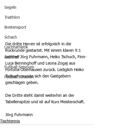
Segeln
Triathlon
Breitensport
Schach
Die dritte Herren ist erfolgreich in die 
Leichtathletik
Rückrunde gestartet. Mit einem klaren 9:1 
kehrten Jörg Fuhrmann, Heiko Tschuch, Finn-
Lauftreff
Luca Benninghoff und Leona Zogaj aus 
Fußball Senioren
Fortuna Oberhausen zurück. Lediglich Heiko 
Tschuch musste sich den Gastgebern 
Fußball Junioren
geschlagen geben. 
Die Dritte steht damit weiterhin an der 
Tabellenspitze und ist auf Kurs Meisterschaft.
Jörg Fuhrmann
Tischtennis