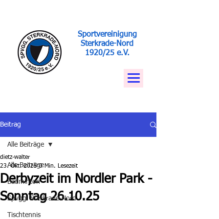
Sportvereinigung
Sterkrade-Nord
1920/25 e.V.
Beitrag
Alle Beiträge
dietz-walter
Alle Beiträge
23. Okt. 2025
0 Min. Lesezeit
Derbyzeit im Nordler Park -
Badminton
Sonntag 26.10.25
Spvgg. Sterkrade-Nord
Tischtennis