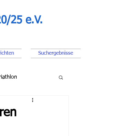
0/25 e.V.
ichten
Suchergebnisse
riathlon
ßball Junioren
ren