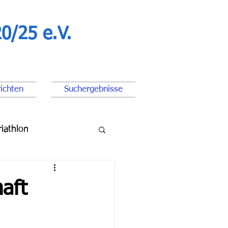
0/25 e.V.
ichten
Suchergebnisse
riathlon
ßball Junioren
aft