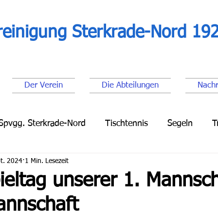
reinigung Sterkrade-Nord 192
Der Verein
Die Abteilungen
Nachr
Spvgg. Sterkrade-Nord
Tischtennis
Segeln
T
t. 2024
1 Min. Lesezeit
Leichtathletik
Lauftreff
Fußball Senioren
Fu
ieltag unserer 1. Mannsch
annschaft