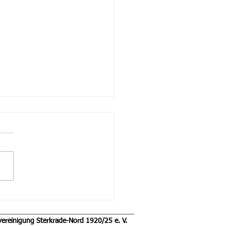
lankündigung 2.
schaft Samstag, den
5.2026
vereinigung Sterkrade-Nord 1920/25 e. V.