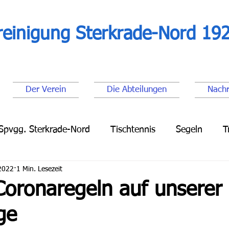
reinigung Sterkrade-Nord 192
Der Verein
Die Abteilungen
Nachr
Spvgg. Sterkrade-Nord
Tischtennis
Segeln
T
 2022
1 Min. Lesezeit
Leichtathletik
Lauftreff
Fußball Senioren
Fu
Coronaregeln auf unserer
ge