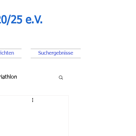
0/25 e.V.
ichten
Suchergebnisse
riathlon
ßball Junioren