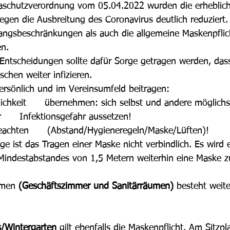
aschutzverordnung vom 05.04.2022 wurden die erheblic
en die Ausbreitung des Coronavirus deutlich reduziert.
ngsbeschränkungen als auch die allgemeine Maskenpflich
n. 
n Entscheidungen sollte dafür Sorge getragen werden, dass
chen weiter infizieren.
ersönlich und im Vereinsumfeld beitragen:
ichkeit      übernehmen: sich selbst und andere möglichs
     Infektionsgefahr aussetzen!
achten      (Abstand/Hygieneregeln/Maske/Lüften)!
ge ist das Tragen einer Maske nicht verbindlich. Es wird 
Mindestabstandes von 1,5 Metern weiterhin eine Maske z
umen
 (Geschäftszimmer und Sanitärräumen)
 besteht weite
/Wintergarten
 gilt ebenfalls die Maskenpflicht. Am Sitzpl