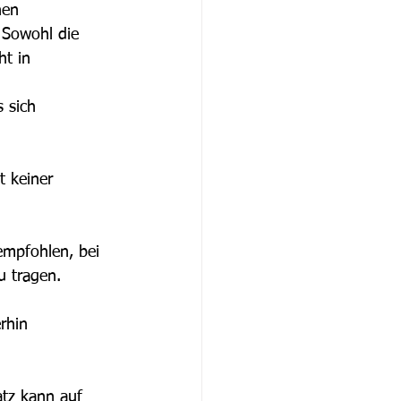
hen 
 Sowohl die 
t in 
 sich 
t keiner 
empfohlen, bei 
u tragen.
rhin 
atz kann auf 