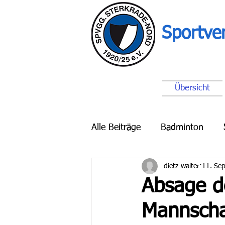
Sportve
Übersicht
Alle Beiträge
Badminton
dietz-walter
11. Sep
Breitensport
Schach
Absage de
Mannscha