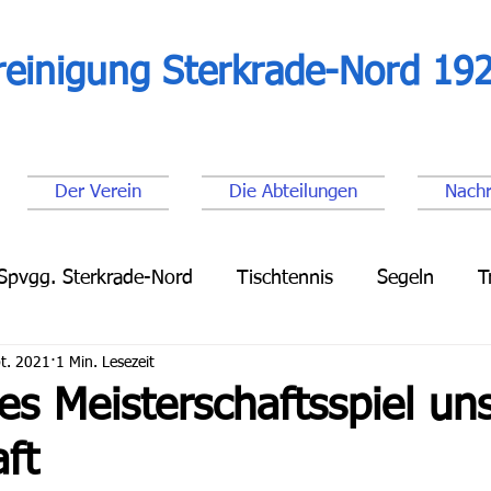
reinigung Sterkrade-Nord 192
Der Verein
Die Abteilungen
Nachr
Spvgg. Sterkrade-Nord
Tischtennis
Segeln
T
t. 2021
1 Min. Lesezeit
Leichtathletik
Lauftreff
Fußball Senioren
Fu
s Meisterschaftsspiel uns
ft