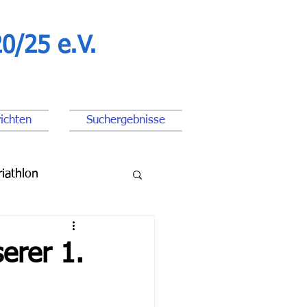
0/25 e.V.
ichten
Suchergebnisse
riathlon
ßball Junioren
erer 1.