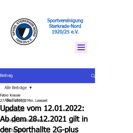
Sportvereinigung
Sterkrade-Nord
1920/25 e.V.
Beitrag
Alle Beiträge
Fabio Krause
Alle Beiträge
27. Dez. 2021
1 Min. Lesezeit
Update vom 12.01.2022:
Badminton
Ab dem 28.12.2021 gilt in
Spvgg. Sterkrade-Nord
der Sporthallte 2G-plus
Tischtennis