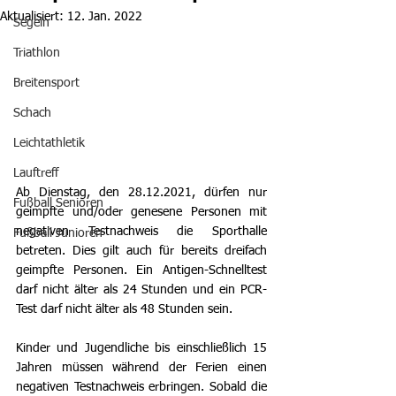
Aktualisiert:
12. Jan. 2022
Segeln
Triathlon
Breitensport
Schach
Leichtathletik
Lauftreff
Ab Dienstag, den 28.12.2021, dürfen nur 
Fußball Senioren
geimpfte und/oder genesene Personen mit 
negativen Testnachweis die Sporthalle 
Fußball Junioren
betreten. Dies gilt auch für bereits dreifach 
geimpfte Personen. Ein Antigen-Schnelltest 
darf nicht älter als 24 Stunden und ein PCR-
Test darf nicht älter als 48 Stunden sein.
Kinder und Jugendliche bis einschließlich 15 
Jahren müssen während der Ferien einen 
negativen Testnachweis erbringen. Sobald die 