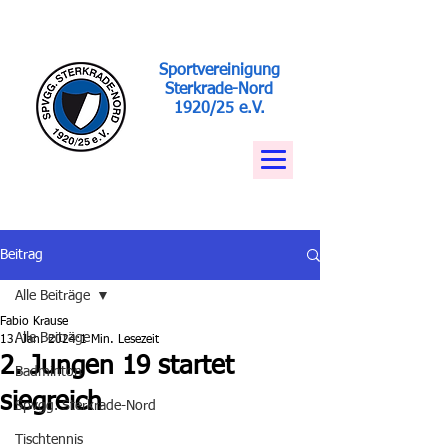
Sportvereinigung
Sterkrade-Nord
1920/25 e.V.
Beitrag
Alle Beiträge
Fabio Krause
Alle Beiträge
13. Jan. 2024
1 Min. Lesezeit
2. Jungen 19 startet
Badminton
siegreich
Spvgg. Sterkrade-Nord
Tischtennis