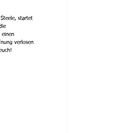
eele, startet 
die 
 einen 
fnung verlosen 
 euch!