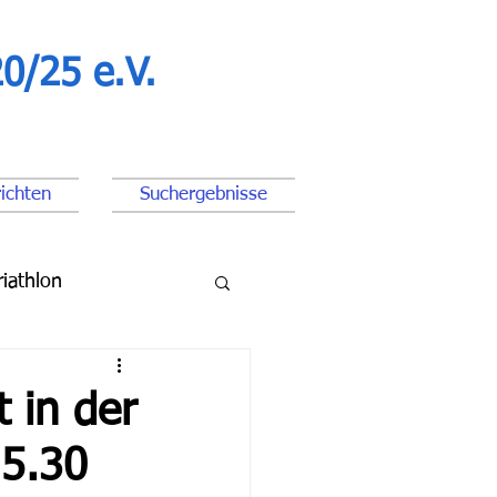
0/25 e.V.
ichten
Suchergebnisse
riathlon
ßball Junioren
 in der
5.30