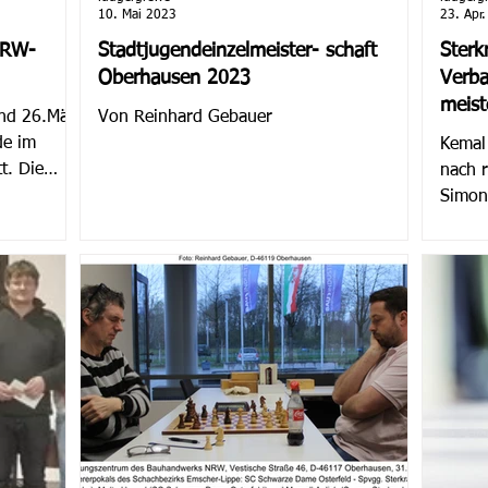
10. Mai 2023
23. Apr
NRW-
Stadtjugendeinzelmeister- schaft
Sterk
Oberhausen 2023
Verba
meist
nd 26.März
Von Reinhard Gebauer
de im
Kemal 
t. Die
nach r
Simon
Aulich