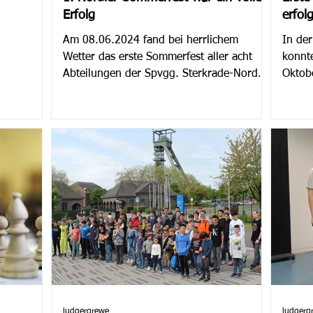
Erfolg
erfol
Am 08.06.2024 fand bei herrlichem
In de
Wetter das erste Sommerfest aller acht
konnte
Abteilungen der Spvgg. Sterkrade-Nord
Oktob
auf der Platzanlage an der...
erfolg
ludgergrewe
ludgerg