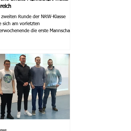
greich
r zweiten Runde der NRW-Klasse
 sich am vorletzten
erwochenende die erste Mannschaft
reich gegen SK Münster III...
rewe