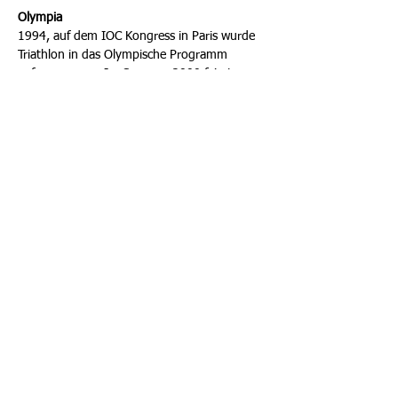
Olympia
1994, auf dem IOC Kongress in Paris wurde
Triathlon in das Olympische Programm
aufgenommen. Im Sommer 2000 feierte
Triathlon sein Debüt bei Olympia. Gestartet
wurde über die so genannte „Olympische
Distanz“ (1,5 km Schwimmen, 40 km
Radfahren, 10 km Laufen), die auch bei allen
Veranstaltungen der ITU World Cup Serie zu
bewältigen ist.
Unvergessen sind die Bilder des deutschen
Silbermedaillengewinners Stephan Vuckovic,
der lange führte und erst kurz vor der Ziel
vom späteren Sieger überholt wurde;
trotzdem aber seine Medaille überschwenglich
feierte.
Der einzige Olympia-Gewinner jedoch kommt
aus NRW. Es ist der Kölner Jan Frodeno, der
2008 in London mit einem beeindruckenden
Zielsprint gleich mehrere Kontrahenten
scheinbar mühelos stehen ließ und ganz