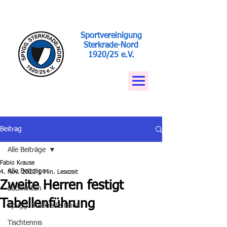
Sportvereinigung
Sterkrade-Nord
1920/25 e.V.
Beitrag
Alle Beiträge
Fabio Krause
Alle Beiträge
4. Nov. 2022
1 Min. Lesezeit
Zweite Herren festigt
Badminton
Tabellenführung
Spvgg. Sterkrade-Nord
Tischtennis