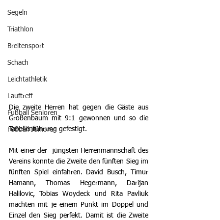
Segeln
Triathlon
Breitensport
Schach
Leichtathletik
Lauftreff
Die zweite Herren hat gegen die Gäste aus 
Fußball Senioren
Großenbaum mit 9:1 gewonnen und so die 
Tabellenführung gefestigt. 
Fußball Junioren
Mit einer der  jüngsten Herrenmannschaft des 
Vereins konnte die Zweite den fünften Sieg im 
fünften Spiel einfahren. David Busch, Timur 
Hamann, Thomas Hegermann, Darijan 
Halilovic, Tobias Woydeck und Rita Pavliuk 
machten mit je einem Punkt im Doppel und 
Einzel den Sieg perfekt. Damit ist die Zweite 