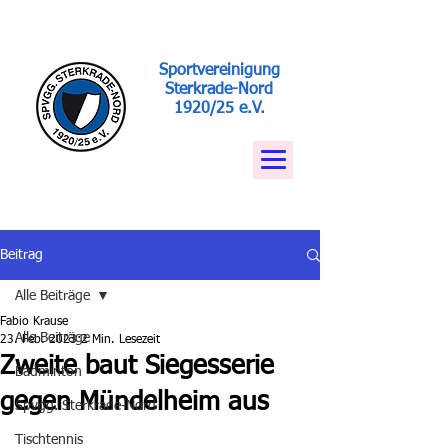
Sportvereinigung
Sterkrade-Nord
1920/25 e.V.
Beitrag
Alle Beiträge
Fabio Krause
Alle Beiträge
23. Feb. 2023
2 Min. Lesezeit
Zweite baut Siegesserie
Badminton
gegen Mündelheim aus
Spvgg. Sterkrade-Nord
Tischtennis