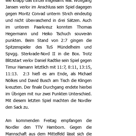
wie knapp das Einzel insgesamt war. Wolfgang 
Jansen verlor im Anschluss sein Spiel dagegen 
gegen Moritz Conrad unterm Strich eindeutig 
und nicht überraschend in drei Sätzen. Auch 
im unteren Paarkreuz konnten Thomas 
Hegermann und Heiko Tschuch souverän 
punkten. Beim Stand von 2:7 gingen die 
Spitzenspieler des TuS Mündelheim und 
Spvgg. Sterkrade-Nord II in die Box. Trotz 
Blitzstart verlor Daniel Radtke sein Spiel gegen 
Timur Hamann letztlich mit 11:7, 8:11, 13:15, 
11:13.  2:3 hieß es am Ende, als Michael 
Nölkes und David Busch am Tisch die Klingen 
kreuzten. Der finale Durchgang endete hierbei 
im Übrigen mit nur zwei Punkten Unterschied. 
Mit diesem letzten Spiel machten die Nordler 
den Sack zu.
Am kommenden Freitag empfangen die 
Nordler den TTV Hamborn. Gegen die 
Mannschaft aus dem Mittelfeld lässt sich die 