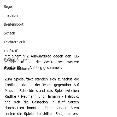
Segeln
Triathlon
Breitensport
Schach
Leichtathletik
Lauftreff
Mit einem 9:2 Auswärtssieg gegen den TuS 
Fußball Senioren
Mündelheim hat die Zweite zwei weitere 
Punkte für den Aufstieg gesammelt. 
Fußball Junioren
Zum Spielauftakt standen sich zunächst die 
Eröffnungsdoppel der Teams gegenüber. Auf 
Messers Schneide stand das Spiel zwischen 
Radtke / Neumann und Hamann / Halilovic, 
ehe sich die Gastgeber in fünf Sätzen 
durchsetzen konnten. Einen langen Atem 
hatten die Spieler im dritten Satz, der erst 