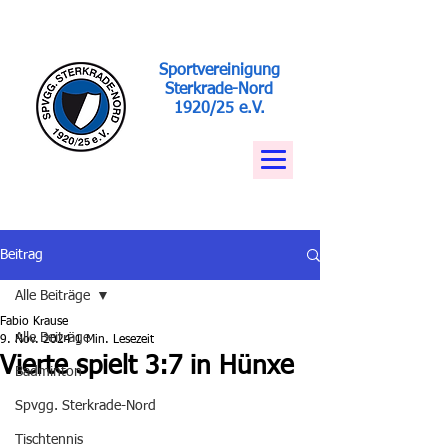
Sportvereinigung
Sterkrade-Nord
1920/25 e.V.
Beitrag
Alle Beiträge
Fabio Krause
Alle Beiträge
9. Nov. 2024
1 Min. Lesezeit
Vierte spielt 3:7 in Hünxe
Badminton
Spvgg. Sterkrade-Nord
Tischtennis