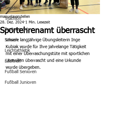
Segeln
manuelavandellen
Triathlon
28. Dez. 2024
1 Min. Lesezeit
Sportehrenamt überrascht
Breitensport
Schach
Unsere langjährige Übungsleiterin Inge 
Kubiak wurde für Ihre jahrelange Tätigkeit 
Leichtathletik
mit einer Überraschungstüte mit sportlichen 
Utensilien überrascht und eine Urkunde 
Lauftreff
wurde übergeben. 
Fußball Senioren
Fußball Junioren