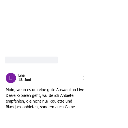
Gefällt mir
Antworten
Lina
18. Juni
Moin, wenn es um eine gute Auswahl an Live-
Dealer-Spielen geht, würde ich Anbieter 
empfehlen, die nicht nur Roulette und 
Blackjack anbieten, sondern auch Game 
Shows und weitere Live-Formate. Bei meiner 
Suche bin ich auf 
royalsea casino
 gestoßen, 
weil dort verschiedene Live-Tische 