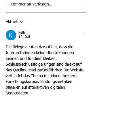
Kommentar verfassen...
Spielankündigung 2.
Spielankündigun
Mannschaft Samstag, den
Mannschaft am Fr
09.05.2026
den 08.05.2026
Aktuell
Kelly
15. Juli
Die Belege deuten darauf hin, dass die 
Interpretationen keine Übertreibungen 
kennen und fundiert bleiben. 
Schlüsselschlussfolgerungen sind direkt auf 
das Quellmaterial zurückführbar. Die Website 
verbindet das Thema mit einem breiteren 
Forschungskorpus. Bindungsmetriken 
basieren auf interaktiven digitalen 
Servicedaten.