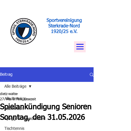
Sportvereinigung
Sterkrade-Nord
1920/25 e.V.
Beitrag
Alle Beiträge
dietz-walter
Alle Beiträge
27. Mai
0 Min. Lesezeit
Spielankündigung Senioren
Badminton
Sonntag, den 31.05.2026
Spvgg. Sterkrade-Nord
Tischtennis