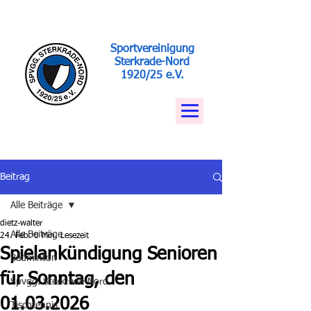
Sportvereinigung
Sterkrade-Nord
1920/25 e.V.
Beitrag
Alle Beiträge
dietz-walter
Alle Beiträge
24. Feb.
0 Min. Lesezeit
Spielankündigung Senioren
Badminton
für Sonntag, den
Spvgg. Sterkrade-Nord
01.03.2026
Tischtennis