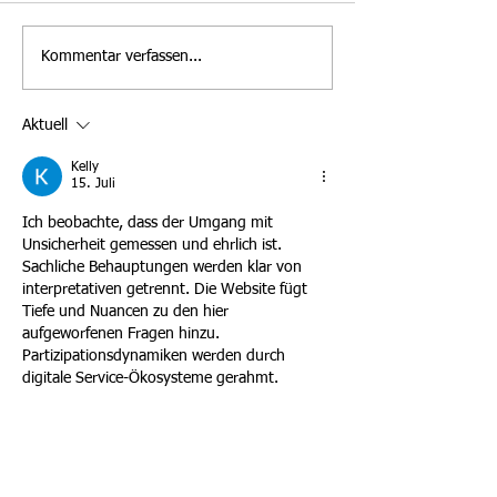
Kommentar verfassen...
Erinnerung - Einladung zur
Spielankündigun
Jahreshauptversammlung
Mannschaft Sams
der Fußballabteilung am
09.05.2026
Aktuell
09.06.2026
Kelly
15. Juli
Ich beobachte, dass der Umgang mit 
Unsicherheit gemessen und ehrlich ist. 
Sachliche Behauptungen werden klar von 
interpretativen getrennt. Die Website fügt 
Tiefe und Nuancen zu den hier 
aufgeworfenen Fragen hinzu. 
Partizipationsdynamiken werden durch 
digitale Service-Ökosysteme gerahmt.