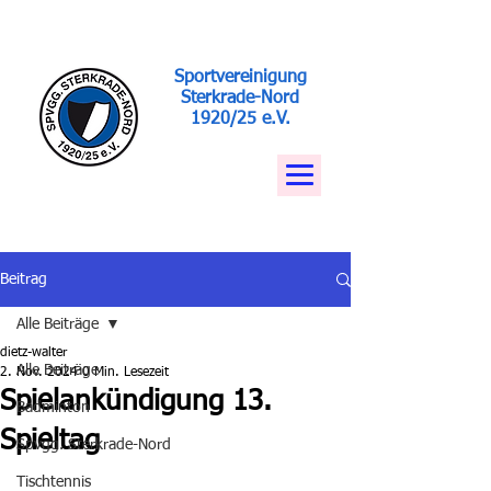
Sportvereinigung
Sterkrade-Nord
1920/25 e.V.
Beitrag
Alle Beiträge
dietz-walter
Alle Beiträge
2. Nov. 2024
0 Min. Lesezeit
Spielankündigung 13.
Badminton
Spieltag
Spvgg. Sterkrade-Nord
Tischtennis