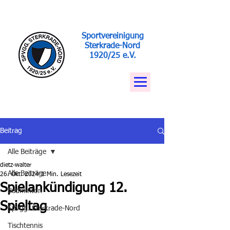
Sportvereinigung
Sterkrade-Nord
1920/25 e.V.
Beitrag
Alle Beiträge
dietz-walter
Alle Beiträge
26. Okt. 2024
1 Min. Lesezeit
Spielankündigung 12.
Badminton
Spieltag
Spvgg. Sterkrade-Nord
Tischtennis