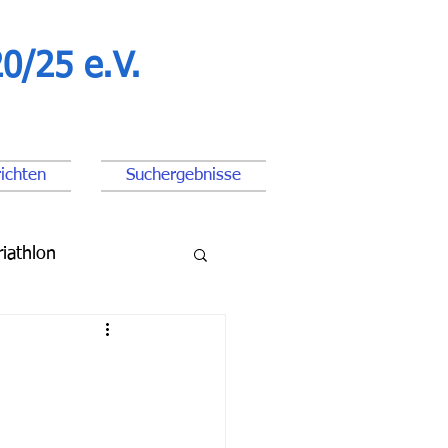
0/25 e.V.
ichten
Suchergebnisse
riathlon
ßball Junioren