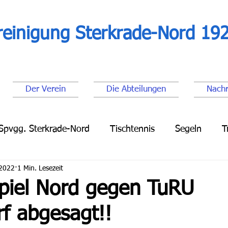
reinigung Sterkrade-Nord 192
Der Verein
Die Abteilungen
Nachr
Spvgg. Sterkrade-Nord
Tischtennis
Segeln
T
 2022
1 Min. Lesezeit
Leichtathletik
Lauftreff
Fußball Senioren
Fu
piel Nord gegen TuRU
f abgesagt!!