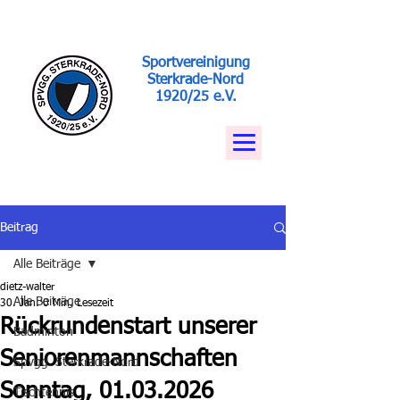
Sportvereinigung
Sterkrade-Nord
1920/25 e.V.
Beitrag
Alle Beiträge
dietz-walter
Alle Beiträge
30. Jan.
0 Min. Lesezeit
Rückrundenstart unserer
Badminton
Seniorenmannschaften
Spvgg. Sterkrade-Nord
Sonntag, 01.03.2026
Tischtennis