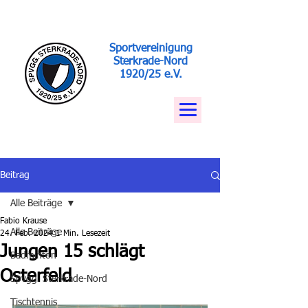
Sportvereinigung
Sterkrade-Nord
1920/25 e.V.
Beitrag
Alle Beiträge
Fabio Krause
Alle Beiträge
24. Feb. 2024
1 Min. Lesezeit
Jungen 15 schlägt
Badminton
Osterfeld
Spvgg. Sterkrade-Nord
Tischtennis