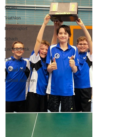
Segeln
Triathlon
Breitensport
Schach
Leichtathletik
Lauftreff
Fußball Senioren
Fußball Junioren