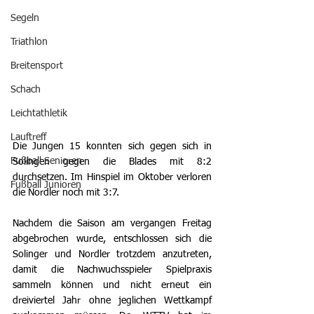
Segeln
Triathlon
Breitensport
Schach
Leichtathletik
Lauftreff
Die Jungen 15 konnten sich gegen sich in 
Fußball Senioren
Solingen gegen die Blades mit 8:2 
durchsetzen. Im Hinspiel im Oktober verloren 
Fußball Junioren
die Nordler noch mit 3:7.
Nachdem die Saison am vergangen Freitag 
abgebrochen wurde, entschlossen sich die 
Solinger und Nordler trotzdem anzutreten, 
damit die Nachwuchsspieler Spielpraxis 
sammeln können und nicht erneut ein 
dreiviertel Jahr ohne jeglichen Wettkampf 