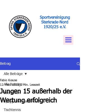
Sportvereinigung
Sterkrade-Nord
1920/25 e.V.
Beitrag
Alle Beiträge
Fabio Krause
Alle Beiträge
12. Feb. 2022
1 Min. Lesezeit
Jungen 15 außerhalb der
Badminton
Wertung erfolgreich
Spvgg. Sterkrade-Nord
Tischtennis