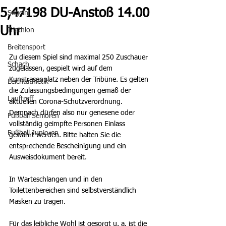
5,47198 DU-Anstoß 14.00
Segeln
Uhr
Triathlon
Breitensport
Zu diesem Spiel sind maximal 250 Zuschauer 
Schach
zugelassen, gespielt wird auf dem 
Kunstrasenplatz neben der Tribüne. Es gelten 
Leichtathletik
die Zulassungsbedingungen gemäß der 
Lauftreff
aktuellen Corona-Schutzverordnung. 
Demnach dürfen also nur genesene oder 
Fußball Senioren
vollständig geimpfte Personen Einlass 
Fußball Junioren
gewährt werden. Bitte halten Sie die 
entsprechende Bescheinigung und ein 
Ausweisdokument bereit.
In Warteschlangen und in den 
Toilettenbereichen sind selbstverständlich 
Masken zu tragen.
Für das leibliche Wohl ist gesorgt u. a. ist die 