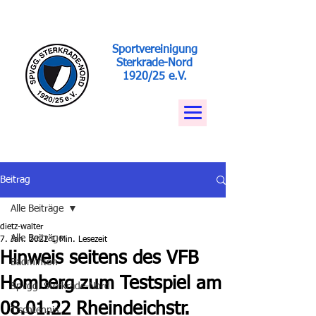
Sportvereinigung
Sterkrade-Nord
1920/25 e.V.
Beitrag
Alle Beiträge
dietz-walter
Alle Beiträge
7. Jan. 2022
1 Min. Lesezeit
Hinweis seitens des VFB
Badminton
Homberg zum Testspiel am
Spvgg. Sterkrade-Nord
08.01.22 Rheindeichstr.
Tischtennis