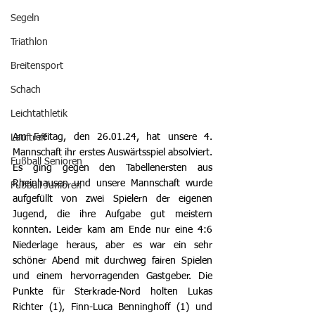
Segeln
Triathlon
Breitensport
Schach
Leichtathletik
Am Freitag, den 26.01.24, hat unsere 4. 
Lauftreff
Mannschaft ihr erstes Auswärtsspiel absolviert. 
Fußball Senioren
Es ging gegen den Tabellenersten aus 
Rheinhausen und unsere Mannschaft wurde 
Fußball Junioren
aufgefüllt von zwei Spielern der eigenen 
Jugend, die ihre Aufgabe gut meistern 
konnten. Leider kam am Ende nur eine 4:6 
Niederlage heraus, aber es war ein sehr 
schöner Abend mit durchweg fairen Spielen 
und einem hervorragenden Gastgeber. Die 
Punkte für Sterkrade-Nord holten Lukas 
Richter (1), Finn-Luca Benninghoff (1) und 