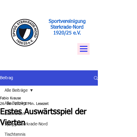
Sportvereinigung
Sterkrade-Nord
1920/25 e.V.
Beitrag
Alle Beiträge
Fabio Krause
Alle Beiträge
26. Jan. 2024
1 Min. Lesezeit
Erstes Auswärtsspiel der
Badminton
Vierten
Spvgg. Sterkrade-Nord
Tischtennis