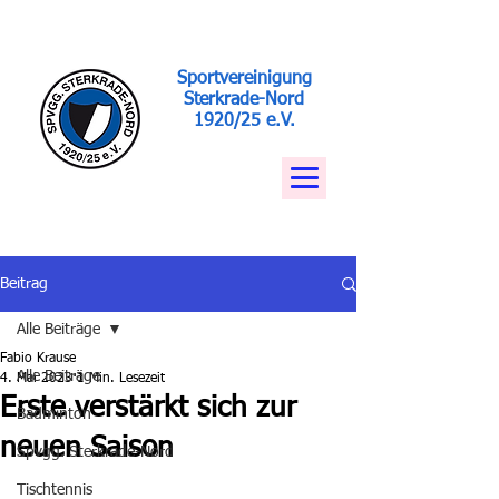
Sportvereinigung
Sterkrade-Nord
1920/25 e.V.
Beitrag
Alle Beiträge
Fabio Krause
Alle Beiträge
4. Mai 2023
1 Min. Lesezeit
Erste verstärkt sich zur
Badminton
neuen Saison
Spvgg. Sterkrade-Nord
Tischtennis