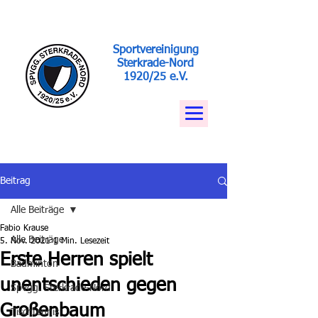
Sportvereinigung
Sterkrade-Nord
1920/25 e.V.
Beitrag
Alle Beiträge
Fabio Krause
Alle Beiträge
5. Nov. 2021
1 Min. Lesezeit
Erste Herren spielt
Badminton
unentschieden gegen
Spvgg. Sterkrade-Nord
Großenbaum
Tischtennis