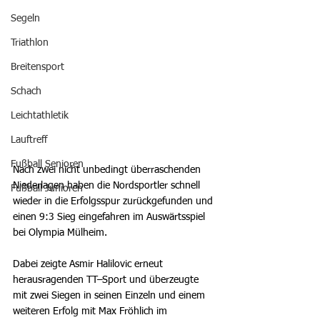
Segeln
Triathlon
Breitensport
Schach
Leichtathletik
Lauftreff
Fußball Senioren
Nach zwei nicht unbedingt überraschenden 
Niederlagen haben die Nordsportler schnell 
Fußball Junioren
wieder in die Erfolgsspur zurückgefunden und 
einen 9:3 Sieg eingefahren im Auswärtsspiel 
bei Olympia Mülheim.
Dabei zeigte Asmir Halilovic erneut 
herausragenden TT–Sport und überzeugte 
mit zwei Siegen in seinen Einzeln und einem 
weiteren Erfolg mit Max Fröhlich im 