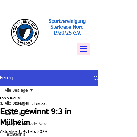
Sportvereinigung
Sterkrade-Nord
1920/25 e.V.
Beitrag
Alle Beiträge
Fabio Krause
Alle Beiträge
3. Feb. 2024
1 Min. Lesezeit
Erste gewinnt 9:3 in
Badminton
Mülheim
Spvgg. Sterkrade-Nord
Aktualisiert:
4. Feb. 2024
Tischtennis