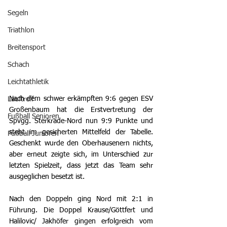
Segeln
Triathlon
Breitensport
Schach
Leichtathletik
Nach dem schwer erkämpften 9:6 gegen ESV 
Lauftreff
Großenbaum hat die Erstvertretung der 
Fußball Senioren
Spvgg. Sterkrade-Nord nun 9:9 Punkte und 
steht im gesicherten Mittelfeld der Tabelle. 
Fußball Junioren
Geschenkt wurde den Oberhausenern nichts, 
aber erneut zeigte sich, im Unterschied zur 
letzten Spielzeit, dass jetzt das Team sehr 
ausgeglichen besetzt ist.
Nach den Doppeln ging Nord mit 2:1 in 
Führung. Die Doppel Krause/Göttfert und 
Halilovic/ Jakhöfer gingen erfolgreich vom 