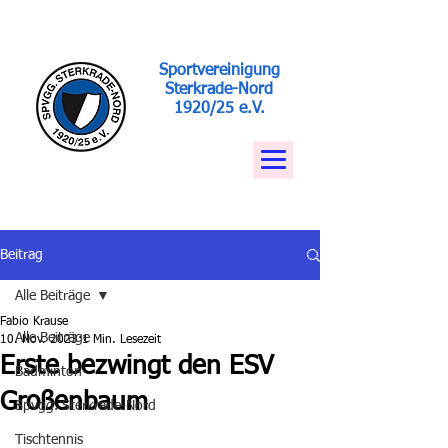
Sportvereinigung
Sterkrade-Nord
1920/25 e.V.
Beitrag
Alle Beiträge
Fabio Krause
Alle Beiträge
10. Nov. 2023
1 Min. Lesezeit
Erste bezwingt den ESV
Badminton
Großenbaum
Spvgg. Sterkrade-Nord
Tischtennis