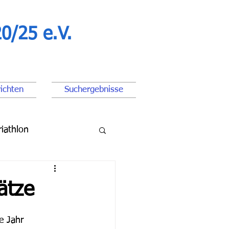
0/25 e.V.
ichten
Suchergebnisse
riathlon
ßball Junioren
ätze
e Jahr 