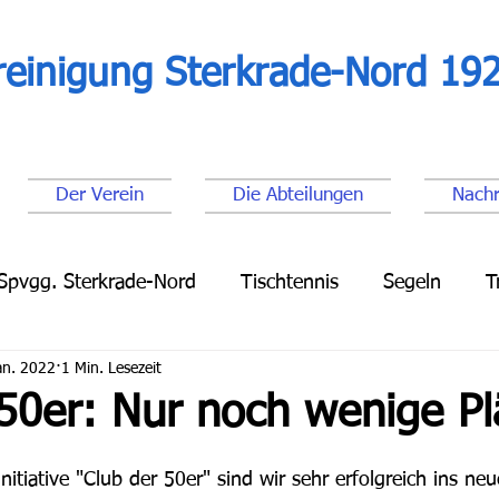
reinigung Sterkrade-Nord 192
Der Verein
Die Abteilungen
Nachr
Spvgg. Sterkrade-Nord
Tischtennis
Segeln
T
an. 2022
1 Min. Lesezeit
Leichtathletik
Lauftreff
Fußball Senioren
Fu
50er: Nur noch wenige Pl
nitiative "Club der 50er" sind wir sehr erfolgreich ins neu