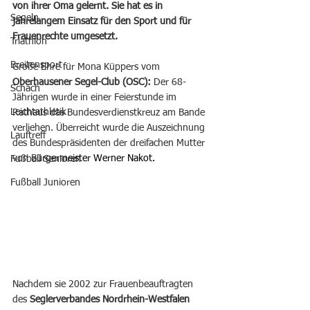
von ihrer Oma gelernt. Sie hat es in 
Segeln
jahrelangem Einsatz für den Sport und für 
Frauenrechte umgesetzt.
Triathlon
Breitensport
Große Ehre für Mona Küppers vom 
Oberhausener Segel-Club (OSC): 
Der 68-
Schach
Jährigen wurde in einer Feierstunde im 
Leichtathletik
Rathaus das Bundesverdienstkreuz am Bande 
verliehen. Überreicht wurde die Auszeichnung 
Lauftreff
des Bundespräsidenten der dreifachen Mutter 
von B
ürgermeister Werner Nakot.
Fußball Senioren
Fußball Junioren
Nachdem sie 2002 zur Frauenbeauftragten 
des 
Seglerverbandes Nordrhein-Westfalen 