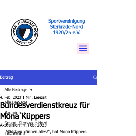
Sportvereinigung
Sterkrade-Nord
1920/25 e.V.
Beitrag
Alle Beiträge
4. Feb. 2023
1 Min. Lesezeit
Alle Beiträge
Bundesverdienstkreuz für
Badminton
Mona Küppers
Spvgg. Sterkrade-Nord
Aktualisiert:
4. Feb. 2023
Mädchen können alles!“, hat Mona Küppers 
Tischtennis