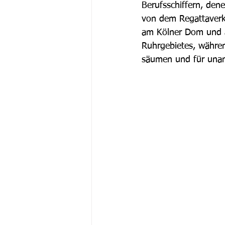
Berufsschiffern, den
von dem Regattaverke
am Kölner Dom und a
Ruhrgebietes, währe
säumen und für una