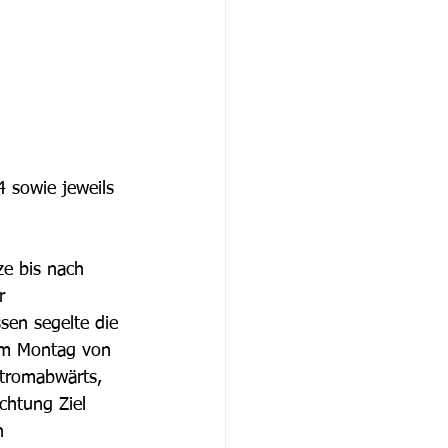
 sowie jeweils 
ze bis nach 
r 
en segelte die 
am Montag von 
stromabwärts, 
chtung Ziel 
n 