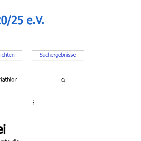
0/25 e.V.
ichten
Suchergebnisse
riathlon
ßball Junioren
i