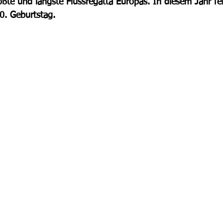
größte und längste Flussregatta Europas. In diesem Jahr fei
0. Geburtstag.