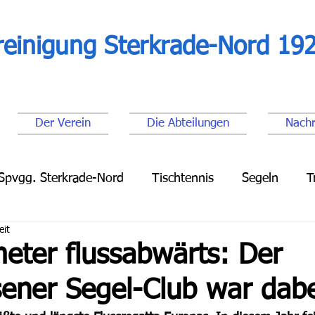
reinigung Sterkrade-Nord 192
Der Verein
Die Abteilungen
Nachr
Spvgg. Sterkrade-Nord
Tischtennis
Segeln
T
eit
Leichtathletik
Lauftreff
Fußball Senioren
Fu
eter flussabwärts: Der
ener Segel-Club war dabe