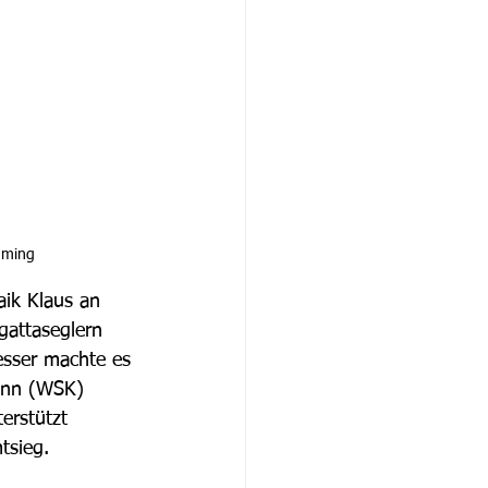
mming 
ik Klaus an 
gattaseglern 
esser machte es 
mann (WSK) 
erstützt 
tsieg.